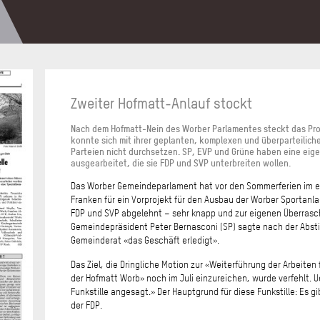
Zweiter Hofmatt-Anlauf stockt
Nach dem Hofmatt-Nein des Worber Parlamentes steckt das Pro
konnte sich mit ihrer geplanten, komplexen und überparteilich
Parteien nicht durchsetzen. SP, EVP und Grüne haben eine eige
ausgearbeitet, die sie FDP und SVP unterbreiten wollen.
Das Worber Gemeindeparlament hat vor den Sommerferien im er
Franken für ein Vorprojekt für den Ausbau der Worber Sportan
FDP und SVP abgelehnt – sehr knapp und zur eigenen Überrasch
Gemeindepräsident Peter Bernasconi (SP) sagte nach der Abst
Gemeinderat «das Geschäft erledigt».
Das Ziel, die Dringliche Motion zur «Weiterführung der Arbeiten
der Hofmatt Worb» noch im Juli einzureichen, wurde verfehlt. U
Funkstille angesagt.» Der Hauptgrund für diese Funkstille: Es
der FDP.