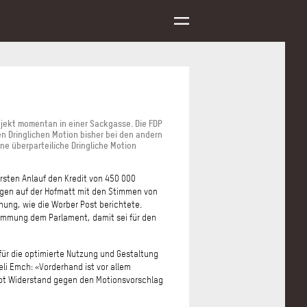
jekt momentan in einer Sackgasse. Die FDP
en Dringlichen Motion bisher bei den andern
ne überparteiliche Dringliche Motion
sten Anlauf den Kredit von 450 000
lagen auf der Hofmatt mit den Stimmen von
ung, wie die Worber Post berichtete.
immung dem Parlament, damit sei für den
 für die optimierte Nutzung und Gestaltung
eli Emch: «Vorderhand ist vor allem
 gibt Widerstand gegen den Motionsvorschlag