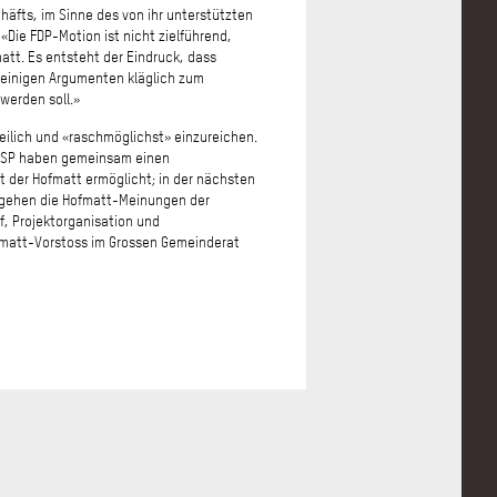
äfts, im Sinne des von ihr unterstützten
Die FDP-Motion ist nicht zielführend,
att. Es entsteht der Eindruck, dass
heinigen Argumenten kläglich zum
werden soll.»
teilich und «raschmöglichst» einzureichen.
d SP haben gemeinsam einen
 der Hofmatt ermöglicht; in der nächsten
ch gehen die Hofmatt-Meinungen der
f, Projektorganisation und
fmatt-Vorstoss im Grossen Gemeinderat