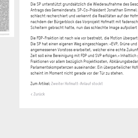
Die SP unterstützt grundsätzlich die Wiederaufnahme des Gesch
Antrags des Gemeinderats. SP-Co-Präsident Jonathan Gimmel: «
schlecht recherchiert und verkennt die Realitäten auf der Hofm
nachdem der Bürgerblock das Vorprojekt Hofmatt mit fadensc
Scheitern gebracht hatte, nun das schlechte Image aufpoliert 
Die FDP-Fraktion ist nach wie vor bestrebt, die Motion überpar
Die SP hat einen eigenen Weg eingeschlagen: «EVP, Grüne un
angemessenen Vorstoss erarbeitet, welcher eine echte Zukunft
Zeit soll eine Bereinigung mit FDP und SVP erfolgen.» Inhaltli
Fraktionen vor allem bezüglich Projektkosten, Abklärungsbedar
Parlamentskompetenzen auseinander. Ein überparteilicher Ho
scheint im Moment nicht gerade vor der Tür zu stehen.
Zweiter Hofmatt-Anlauf stockt
Zum Artikel:
< Zurück